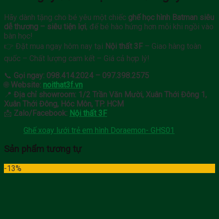
Hãy dành tặng cho bé yêu một chiếc
ghế học hình Batman siêu
dễ thương – siêu tiện lợi
, để bé hào hứng hơn mỗi khi ngồi vào
bàn học!
👉 Đặt mua ngay hôm nay tại
Nội thất 3F
– Giao hàng toàn
quốc – Chất lượng cam kết – Giá cả hợp lý!
📞
Gọi ngay:
098.414.2024 – 097.398.2575
🌐
Website:
noithat3f.vn
📍
Địa chỉ showroom:
1/2 Trần Văn Mười, Xuân Thới Đông 1,
Xuân Thới Đông, Hóc Môn, TP. HCM
📩
Zalo/Facebook:
Nội thất 3F
Ghế xoay lưới trẻ em hình Doraemon- GHS01
Sản phẩm tương tự
-13%