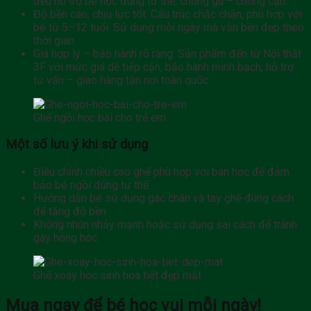
đều hỗ trợ bé học đúng tư thế, chống gù – chống cận.
Độ bền cao, chịu lực tốt: Cấu trúc chắc chắn, phù hợp với
bé từ 5–12 tuổi. Sử dụng mỗi ngày mà vẫn bền đẹp theo
thời gian.
Giá hợp lý – bảo hành rõ ràng: Sản phẩm đến từ Nội thất
3F với mức giá dễ tiếp cận, bảo hành minh bạch, hỗ trợ
tư vấn – giao hàng tận nơi toàn quốc.
Ghế ngồi học bài cho trẻ em
Một số lưu ý khi sử dụng
Điều chỉnh chiều cao ghế phù hợp với bàn học để đảm
bảo bé ngồi đúng tư thế.
Hướng dẫn bé sử dụng gác chân và tay ghế đúng cách
để tăng độ bền.
Không nhún nhảy mạnh hoặc sử dụng sai cách để tránh
gây hỏng hóc.
Ghế xoay học sinh họa tiết đẹp mắt
Mua ngay để bé học vui mỗi ngày!