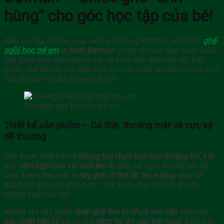
lượng
hùng” cho góc học tập của bé!
Nếu con bạn là fan của siêu anh hùng Batman, thì chiếc
ghế
ngồi học trẻ em
in hình Batman
chính là món quà hoàn hảo!
Với tông màu đen mạnh mẽ và hình ảnh Batman nổi bật,
chiếc ghế không chỉ đẹp mắt mà còn giúp tạo cảm hứng học
tập cho bé trai lẫn bé gái cá tính.
Ghế ngồi học bài cho trẻ em
Thiết kế sản phẩm – Cá tính, thoáng mát và cực kỳ
dễ thương
Ghế được thiết kế với
khung tựa nhựa bọc lưới thoáng khí
, kết
hợp
nệm ngồi bọc vải lưới êm ái
giúp bé ngồi lâu mà vẫn dễ
chịu. Điểm đặc biệt là
tay ghế có thể lật lên xuống
, giúp dễ
dàng cất gọn vào gầm bàn – tiết kiệm diện tích tối đa cho
không gian học tập.
Không chỉ vậy, phần
chân ghế làm từ nhựa cao cấp
, tích hợp
gác chân tiện lợi
và cơ chế
nâng hạ độ cao linh hoạt
, đảm bảo