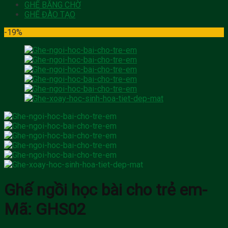
GHẾ BĂNG CHỜ
GHẾ ĐÀO TẠO
-19%
Ghế ngồi học bài cho trẻ em-
Mã: GHS02