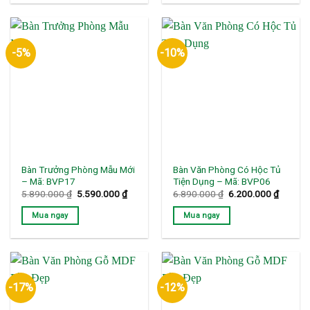
-5%
-10%
Bàn Trưởng Phòng Mẫu Mới
Bàn Văn Phòng Có Hộc Tủ
– Mã: BVP17
Tiện Dụng – Mã: BVP06
Giá
Giá
Giá
Giá
5.890.000
₫
5.590.000
₫
6.890.000
₫
6.200.000
₫
gốc
hiện
gốc
hiện
là:
tại
là:
tại
Mua ngay
Mua ngay
5.890.000 ₫.
là:
6.890.000 ₫.
là:
5.590.000 ₫.
6.200.0
-17%
-12%