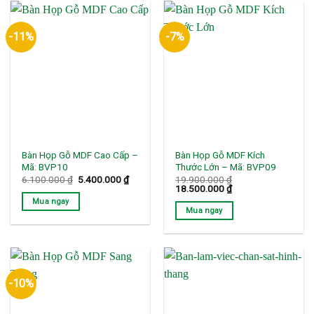
-11%
-7%
Bàn Họp Gỗ MDF Cao Cấp –
Bàn Họp Gỗ MDF Kích
Mã: BVP10
Thước Lớn – Mã: BVP09
Giá
Giá
6.100.000
₫
5.400.000
₫
19.900.000
₫
gốc
hiện
Giá
Giá
18.500.000
₫
là:
tại
gốc
hiện
Mua ngay
6.100.000 ₫.
là:
là:
tại
Mua ngay
5.400.000 ₫.
19.900.000 ₫.
là:
18.500.000 ₫.
-10%