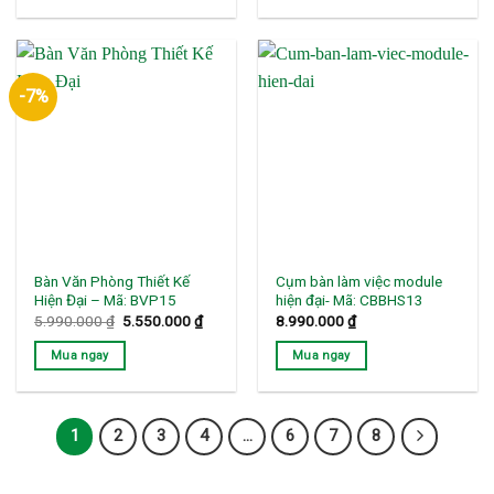
4.800.000 ₫.
5.950.0
-7%
Bàn Văn Phòng Thiết Kế
Cụm bàn làm việc module
Hiện Đại – Mã: BVP15
hiện đại- Mã: CBBHS13
Giá
Giá
5.990.000
₫
5.550.000
₫
8.990.000
₫
gốc
hiện
là:
tại
Mua ngay
Mua ngay
5.990.000 ₫.
là:
5.550.000 ₫.
1
2
3
4
…
6
7
8