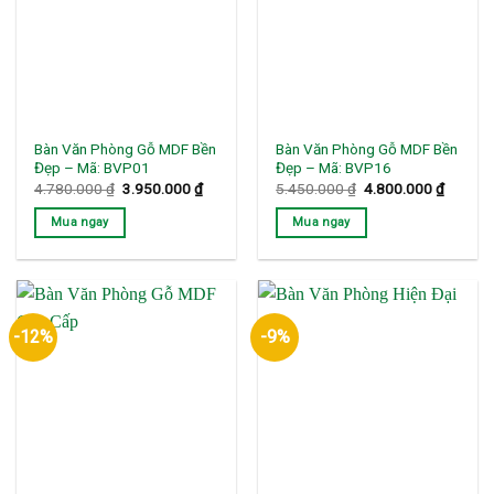
Bàn Văn Phòng Gỗ MDF Bền
Bàn Văn Phòng Gỗ MDF Bền
Đẹp – Mã: BVP01
Đẹp – Mã: BVP16
Giá
Giá
Giá
Giá
4.780.000
₫
3.950.000
₫
5.450.000
₫
4.800.000
₫
gốc
hiện
gốc
hiện
là:
tại
là:
tại
Mua ngay
Mua ngay
4.780.000 ₫.
là:
5.450.000 ₫.
là:
3.950.000 ₫.
4.800.0
-12%
-9%