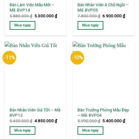
Bàn Làm Việc Mẫu Mới –
Bàn Nhân Viên 4 Chỗ Ngồi –
Mã: BVP14
Mã: BVP03
Giá
Giá
Giá
Giá
5.880.000
₫
5.300.000
₫
7.800.000
₫
6.900.000
₫
gốc
hiện
gốc
hiện
là:
tại
là:
tại
Mua ngay
Mua ngay
5.880.000 ₫.
là:
7.800.000 ₫.
là:
5.300.000 ₫.
6.900.0
-11%
-10%
Bàn Nhân Viên Giá Tốt – Mã:
Bàn Trưởng Phòng Mẫu Đẹp
BVP12
– Mã: BVP04
Giá
Giá
Giá
Giá
5.450.000
₫
4.850.000
₫
5.990.000
₫
5.400.000
₫
gốc
hiện
gốc
hiện
là:
tại
là:
tại
Mua ngay
Mua ngay
5.450.000 ₫.
là:
5.990.000 ₫.
là:
4.850.000 ₫.
5.400.0