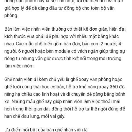
dòng sản phẩm này là sự linh hoạt, tối ưu diện tích và mức
giá hợp lý để dễ dàng đầu tư đồng bộ cho toàn bộ văn
phòng.
Bàn làm việc nhân viên thường có thiết kế đơn giản, hiện đại,
kích thước vừa phải để phù hợp với nhiều mặt bằng khác
nhau. Các mẫu phổ biến gồm bàn đơn, bàn cụm 2 người, 4
người, 6 người hoặc bàn module có vách ngăn giúp tăng sự
riêng tư nhưng vẫn giữ được tính kết nối trong môi trường
làm việc nhóm.
Ghế nhân viên đi kèm chủ yếu là ghế xoay văn phòng hoặc
ghế lưới công thái học cơ bản, hỗ trợ khả năng xoay 360 độ,
nâng hạ chiều cao linh hoạt và di chuyển dễ dàng bằng bánh
xe. Những mẫu ghế này giúp nhân viên làm việc thoải mái
hơn trong thời gian dài, đồng thời hỗ trợ tư thế ngồi đúng để
hạn chế đau lưng, mỏi vai gáy.
Ưu điểm nổi bật của bàn ghế nhân viên là: