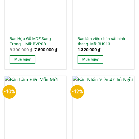
Bàn Họp Gỗ MDF Sang
Bàn làm việc chân sắt hình
Trọng – Mã: BVP08
thang- Mã: BHS13
Giá
Giá
8.300.000
₫
7.500.000
₫
1.320.000
₫
gốc
hiện
là:
tại
Mua ngay
Mua ngay
8.300.000 ₫.
là:
7.500.000 ₫.
-10%
-12%