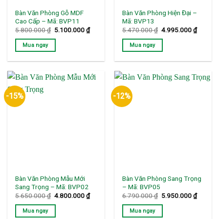
Bàn Văn Phòng Gỗ MDF
Bàn Văn Phòng Hiện Đại –
Cao Cấp – Mã: BVP11
Mã: BVP13
Giá
Giá
Giá
Giá
5.800.000
₫
5.100.000
₫
5.470.000
₫
4.995.000
₫
gốc
hiện
gốc
hiện
là:
tại
là:
tại
Mua ngay
Mua ngay
5.800.000 ₫.
là:
5.470.000 ₫.
là:
5.100.000 ₫.
4.995.0
-15%
-12%
Bàn Văn Phòng Mẫu Mới
Bàn Văn Phòng Sang Trọng
Sang Trọng – Mã: BVP02
– Mã: BVP05
Giá
Giá
Giá
Giá
5.650.000
₫
4.800.000
₫
6.790.000
₫
5.950.000
₫
gốc
hiện
gốc
hiện
là:
tại
là:
tại
Mua ngay
Mua ngay
5.650.000 ₫.
là:
6.790.000 ₫.
là: