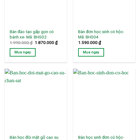
Bàn đào tạo gấp gọn có
Bàn đơn học sinh có hộc-
bánh xe- Mã: BHS02
Mã: BHS04
Giá
Giá
1.990.000
₫
1.870.000
₫
1.590.000
₫
gốc
hiện
là:
tại
Mua ngay
Mua ngay
1.990.000 ₫.
là:
1.870.000 ₫.
Bàn học đôi mặt gỗ cao su
Bàn học sinh đơn có hộc-