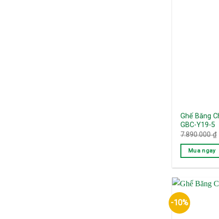
Ghế Băng Ch
GBC-Y19-5
7.890.000
₫
Mua ngay
-10%