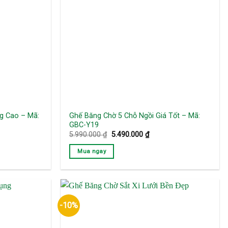
g Cao – Mã:
Ghế Băng Chờ 5 Chỗ Ngồi Giá Tốt – Mã:
GBC-Y19
Giá
Giá
5.990.000
₫
5.490.000
₫
gốc
hiện
là:
tại
Mua ngay
5.990.000 ₫.
là:
000 ₫.
5.490.000 ₫.
-10%