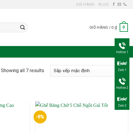
GIỎ HÀNG
BLOG
0
GIỎ HÀNG /
0
₫
Hotline 1
Showing all 7 results
Zalo 1
Holtine 2
Zalo 2
-8%