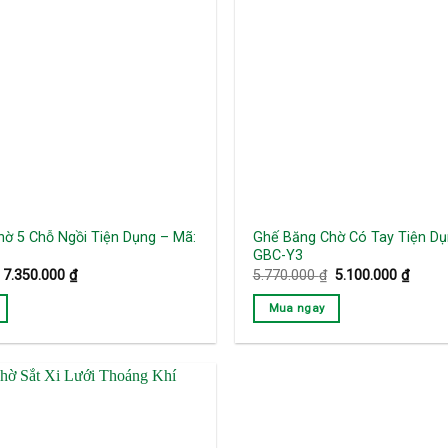
ờ 5 Chỗ Ngồi Tiện Dụng – Mã:
Ghế Băng Chờ Có Tay Tiện Dụ
GBC-Y3
Giá
Giá
Giá
Giá
7.350.000
₫
5.770.000
₫
5.100.000
₫
gốc
hiện
gốc
hiện
là:
tại
là:
tại
Mua ngay
7.890.000 ₫.
là:
5.770.000 ₫.
là:
7.350.000 ₫.
5.100.