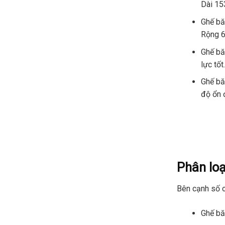
Dài 15
Ghế bă
Rộng 6
Ghế bă
lực tốt.
Ghế bă
độ ổn 
Phân loạ
Bên cạnh số c
Ghế bă