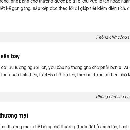
hòng, ghế băng chờ thường được bố trí ở khu vực lễ tân hoặc hàn
iết kế gọn gàng, sắp xếp dọc theo lối đi giúp tiết kiệm diện tích,
Phòng chờ công t
sân bay
i có lưu lượng người lớn, yêu cầu hệ thống ghế chờ phải bền bỉ 
thép sơn tĩnh điện, từ 4–5 chỗ trở lên, thường được ưu tiên nhờ kh
Phòng chờ sân ba
thương mại
 tâm thương mại, ghế băng chờ thường được đặt ở sảnh lớn, hành 