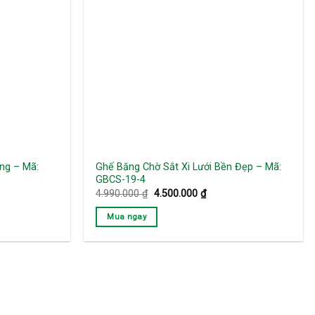
ng – Mã:
Ghế Băng Chờ Sắt Xi Lưới Bền Đẹp – Mã:
GBCS-19-4
Giá
Giá
4.990.000
₫
4.500.000
₫
gốc
hiện
là:
tại
Mua ngay
4.990.000 ₫.
là:
000 ₫.
4.500.000 ₫.