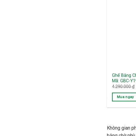
Ghế Băng Ch
Mã: GBC-Y1
4.290.000
₫
Mua ngay
Không gian ph
băng chờ phù 