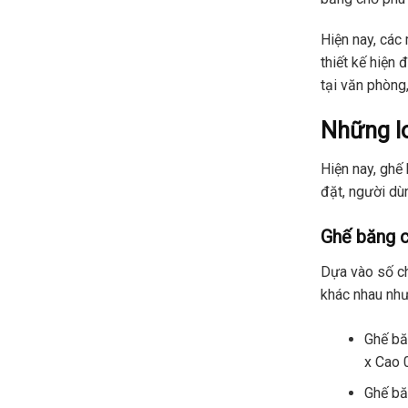
Hiện nay, các
thiết kế hiện
tại văn phòng
Những lo
Hiện nay, ghế
đặt, người dù
Ghế băng c
Dựa vào số ch
khác nhau như
Ghế bă
x Cao 
Ghế bă