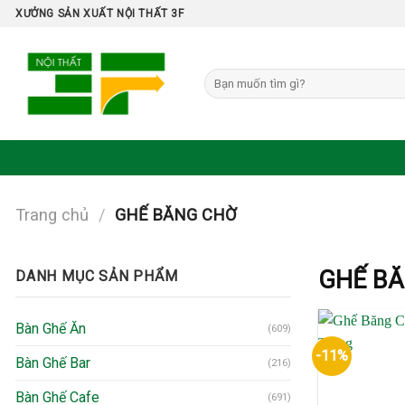
Skip
XƯỞNG SẢN XUẤT NỘI THẤT 3F
to
content
Tìm
kiếm:
Trang chủ
/
GHẾ BĂNG CHỜ
GHẾ B
DANH MỤC SẢN PHẨM
Bàn Ghế Ăn
(609)
-11%
Bàn Ghế Bar
(216)
Bàn Ghế Cafe
(691)