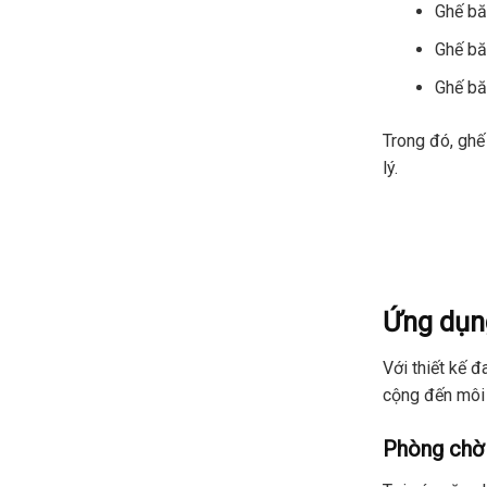
Ghế bă
Ghế bă
Ghế bă
Trong đó, ghế 
lý.
Ứng dụn
Với thiết kế 
cộng đến môi 
Phòng chờ 