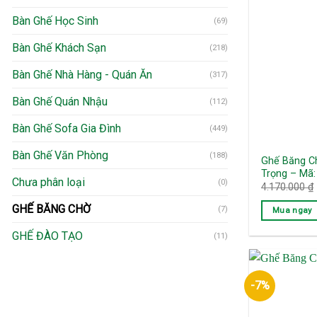
Bàn Ghế Học Sinh
(69)
Bàn Ghế Khách Sạn
(218)
Bàn Ghế Nhà Hàng - Quán Ăn
(317)
Bàn Ghế Quán Nhậu
(112)
Bàn Ghế Sofa Gia Đình
(449)
Bàn Ghế Văn Phòng
(188)
Ghế Băng C
Trọng – Mã
Chưa phân loại
(0)
4.170.000
₫
GHẾ BĂNG CHỜ
(7)
Mua ngay
GHẾ ĐÀO TẠO
(11)
-7%