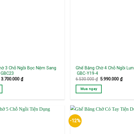
hờ 3 Chỗ Ngồi Bọc Nệm Sang
Ghế Băng Chờ 4 Chỗ Ngồi Lưn
: GBC23
GBC-Y19-4
Giá
Giá
Giá
Giá
3.700.000
₫
6.530.000
₫
5.990.000
₫
gốc
hiện
gốc
hiện
là:
tại
là:
tại
Mua ngay
4.170.000 ₫.
là:
6.530.000 ₫.
là:
3.700.000 ₫.
5.990.
-12%