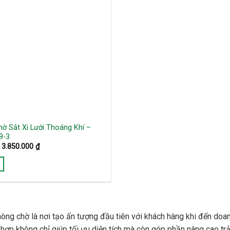
ờ Sắt Xi Lưới Thoáng Khí –
9-3
Giá
Giá
3.850.000
₫
gốc
hiện
là:
tại
4.290.000 ₫.
là:
3.850.000 ₫.
òng chờ là nơi tạo ấn tượng đầu tiên với khách hàng khi đến doanh
hợp không chỉ giúp tối ưu diện tích mà còn góp phần nâng cao tr