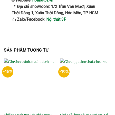
🌐
Website:
noithat3f.vn
📍
Địa chỉ showroom:
1/2 Trần Văn Mười, Xuân
Thới Đông 1, Xuân Thới Đông, Hóc Môn, TP. HCM
📩
Zalo/Facebook:
Nội thất 3F
SẢN PHẨM TƯƠNG TỰ
-15%
-19%
Ghế học sinh tựa lưới chân xoay-
Ghế ngồi học bài cho trẻ em- Mã: