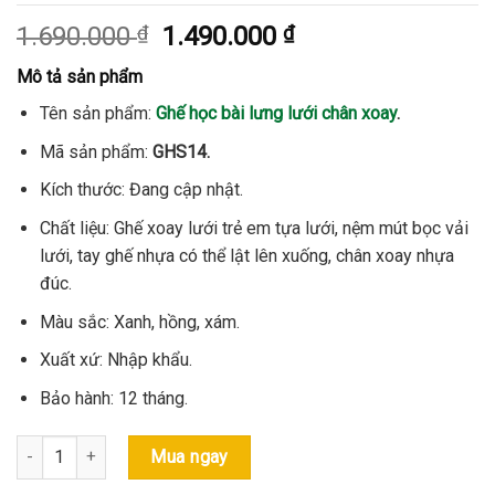
Giá
Giá
1.690.000
₫
1.490.000
₫
gốc
hiện
Mô tả sản phẩm
là:
tại
1.690.000 ₫.
là:
Tên sản phẩm:
Ghế học bài lưng lưới chân xoay
.
1.490.000 ₫.
Mã sản phẩm:
GHS14.
Kích thước: Đang cập nhật.
Chất liệu: Ghế xoay lưới trẻ em tựa lưới, nệm mút bọc vải
lưới, tay ghế nhựa có thể lật lên xuống, chân xoay nhựa
đúc.
Màu sắc: Xanh, hồng, xám.
Xuất xứ: Nhập khẩu.
Bảo hành: 12 tháng.
Ghế học bài lưng lưới chân xoay hiện đại- Mã: GHS14 số lượng
Mua ngay