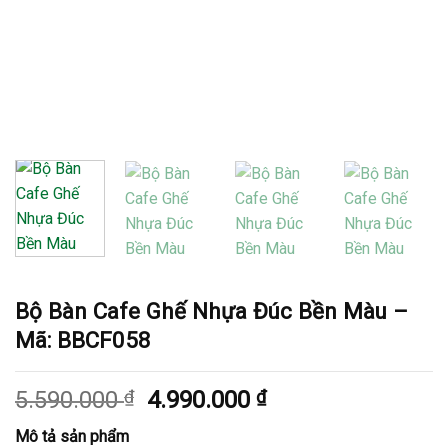
Bộ Bàn Cafe Ghế Nhựa Đúc Bền Màu –
Mã: BBCF058
Giá
Giá
5.590.000
₫
4.990.000
₫
gốc
hiện
Mô tả sản phẩm
là:
tại