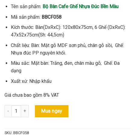
5.590.000 ₫.
là:
Tên sản phẩm:
Bộ Bàn Cafe Ghế Nhựa Đúc Bền Màu
4.990.000 ₫.
Mã sản phẩm:
BBCF058
Kích thước: Bàn(DxRxC): 120x80x75cm, 6 Ghế (DxRxC):
47x52x75cm(Sh: 44,5cm)
Chất liệu: Bàn: Mặt gỗ MDF sơn phủ, chân gỗ sồi, Ghế:
Nhựa đúc PP nguyên khối.
Màu sắc: Mặt bàn: Trắng, đen, chân màu gỗ; Ghế: Đa
dạng
Xuất xứ: Nhập khẩu
Giá chưa bao gồm 8% VAT
Bộ Bàn Cafe Ghế Nhựa Đúc Bền Màu - Mã: BBCF058 số lượng
Mua ngay
SKU:
BBCF058