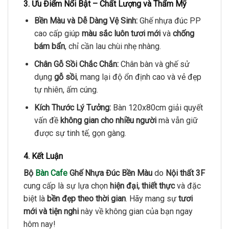
3. Ưu Điểm Nổi Bật – Chất Lượng và Thẩm Mỹ
Bền Màu và Dễ Dàng Vệ Sinh:
Ghế nhựa đúc PP
cao cấp giúp
màu sắc luôn tươi mới
và
chống
bám bẩn
, chỉ cần lau chùi nhẹ nhàng.
Chân Gỗ Sồi Chắc Chắn:
Chân bàn và ghế sử
dụng
gỗ sồi
, mang lại độ ổn định cao và vẻ đẹp
tự nhiên, ấm cúng.
Kích Thước Lý Tưởng:
Bàn 120x80cm giải quyết
vấn đề
không gian cho nhiều người
mà vẫn giữ
được sự tinh tế, gọn gàng.
4. Kết Luận
Bộ
Bàn Cafe
Ghế Nhựa Đúc Bền Màu
do
Nội thất 3F
cung cấp là sự lựa chọn
hiện đại, thiết thực
và đặc
biệt là
bền đẹp theo thời gian
. Hãy mang sự
tươi
mới và tiện nghi
này về không gian của bạn ngay
hôm nay!