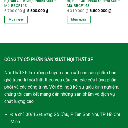
Bộ Bàn Cafe Nhựa Nhiều Màu –
Bộ Bàn Cafe Nhựa Đúc Đa Sắc –
Mã: BBCF113
Mã: BBCF143
Giá
Giá
Giá
Giá
6.700.000
₫
5.800.000
₫
4.310.000
₫
3.800.000
₫
gốc
hiện
gốc
hiện
là:
tại
là:
tại
Mua ngay
Mua ngay
6.700.000 ₫.
là:
4.310.000 ₫.
là:
5.800.000 ₫.
3.800.000
CÔNG TY CỔ PHẦN SẢN XUẤT NỘI THẤT 3F
Nội Thất 3F là xưởng chuyên sản xuất các sản phẩm bàn
ghế trang trí nội thất theo yêu cầu cho các cửa hàng phân
phối và các công trình. Với đội ngũ kỹ sư giàu kinh nghiệm,
chúng tôi cam kết mang đến những sản phẩm và dịch vụ
chất lượng cao.
Địa chỉ: 30/16 Đường Gò Dầu, P. Tân Sơn Nhì, TP Hồ Chí
Minh