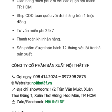
Giao hàng miễn phí đối với các quận nội thành
TP. HCM.
Ship COD toàn quốc với đơn hàng trên 1 triệu
đồng.
Tư vấn miễn phí 24/7.
Thanh toán khi nhận hàng.
Sản phẩm được bảo hành 12 tháng với lỗi từ nhà
sản xuất.
CÔNG TY CỔ PHẦN SẢN XUẤT NỘI THẤT 3F
📞
Gọi ngay:
098.414.2024 – 097.398.2575
🌐
Website:
noithat3f.vn
📍
Địa chỉ showroom:
1/2 Trần Văn Mười, Xuân
Thới Đông 1, Xuân Thới Đông, Hóc Môn, TP. HCM
📩
Zalo/Facebook:
Nội thất 3F