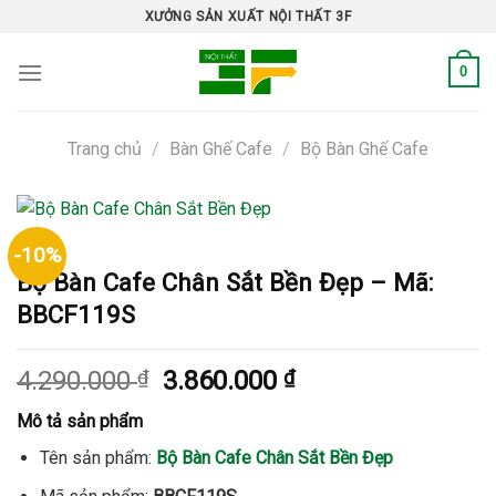
Skip
XƯỞNG SẢN XUẤT NỘI THẤT 3F
to
content
0
Trang chủ
/
Bàn Ghế Cafe
/
Bộ Bàn Ghế Cafe
-10%
Bộ Bàn Cafe Chân Sắt Bền Đẹp – Mã:
BBCF119S
Giá
Giá
4.290.000
₫
3.860.000
₫
gốc
hiện
Mô tả sản phẩm
là:
tại
4.290.000 ₫.
là:
Tên sản phẩm:
Bộ Bàn Cafe Chân Sắt Bền Đẹp
3.860.000 ₫.