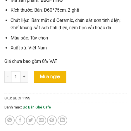
Mã sản phẩm:
BBCF119S
Kích thước: Bàn: D60*75cm, 2 ghế
Chất liệu: Bàn: mặt đá Ceramic, chân sắt sơn tĩnh điện;
Ghế: khung sắt sơn tĩnh điện, nệm bọc vải hoặc da
Màu sắc: Tùy chọn
Xuất xứ: Việt Nam
Giá chưa bao gồm 8% VAT
Bộ Bàn Cafe Chân Sắt Bền Đẹp - Mã: BBCF119S số lượng
Mua ngay
SKU:
BBCF119S
Danh mục:
Bộ Bàn Ghế Cafe