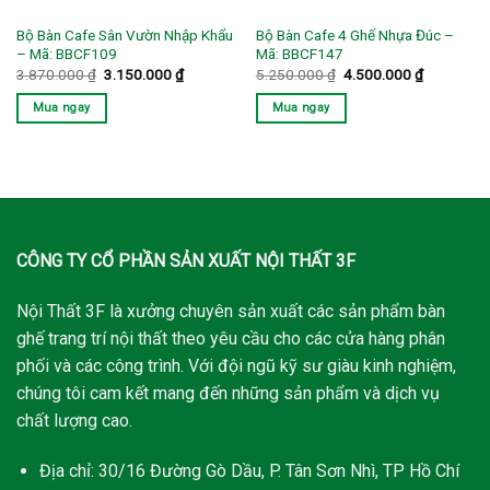
Bộ Bàn Cafe Sân Vườn Nhập Khẩu
Bộ Bàn Cafe 4 Ghế Nhựa Đúc –
– Mã: BBCF109
Mã: BBCF147
Giá
Giá
Giá
Giá
3.870.000
₫
3.150.000
₫
5.250.000
₫
4.500.000
₫
gốc
hiện
gốc
hiện
là:
tại
là:
tại
Mua ngay
Mua ngay
3.870.000 ₫.
là:
5.250.000 ₫.
là:
3.150.000 ₫.
4.500.000
CÔNG TY CỔ PHẦN SẢN XUẤT NỘI THẤT 3F
Nội Thất 3F là xưởng chuyên sản xuất các sản phẩm bàn
ghế trang trí nội thất theo yêu cầu cho các cửa hàng phân
phối và các công trình. Với đội ngũ kỹ sư giàu kinh nghiệm,
chúng tôi cam kết mang đến những sản phẩm và dịch vụ
chất lượng cao.
Địa chỉ: 30/16 Đường Gò Dầu, P. Tân Sơn Nhì, TP Hồ Chí