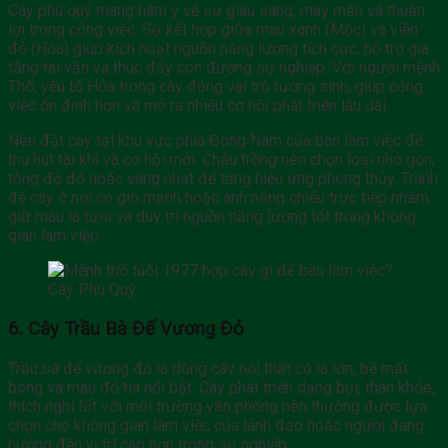
Cây phú quý mang hàm ý về sự giàu sang, may mắn và thuận
lợi trong công việc. Sự kết hợp giữa màu xanh (Mộc) và viền
đỏ (Hỏa) giúp kích hoạt nguồn năng lượng tích cực, hỗ trợ gia
tăng tài vận và thúc đẩy con đường sự nghiệp. Với người mệnh
Thổ, yếu tố Hỏa trong cây đóng vai trò tương sinh, giúp công
việc ổn định hơn và mở ra nhiều cơ hội phát triển lâu dài.
Nên đặt cây tại khu vực phía Đông Nam của bàn làm việc để
thu hút tài khí và cơ hội mới. Chậu trồng nên chọn loại nhỏ gọn,
tông đỏ đô hoặc vàng nhạt để tăng hiệu ứng phong thủy. Tránh
để cây ở nơi có gió mạnh hoặc ánh nắng chiếu trực tiếp nhằm
giữ màu lá tươi và duy trì nguồn năng lượng tốt trong không
gian làm việc.
Cây Phú Quý
6. Cây Trầu Bà Đế Vương Đỏ
Trầu bà đế vương đỏ là dòng cây nội thất có lá lớn, bề mặt
bóng và màu đỏ tía nổi bật. Cây phát triển dạng bụi, thân khỏe,
thích nghi tốt với môi trường văn phòng nên thường được lựa
chọn cho không gian làm việc của lãnh đạo hoặc người đang
hướng đến vị trí cao hơn trong sự nghiệp.