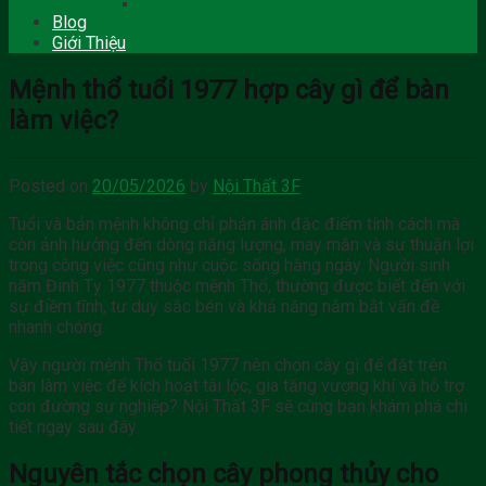
Ghế Văn Phòng
Blog
Giới Thiệu
Mệnh thổ tuổi 1977 hợp cây gì để bàn
làm việc?
Posted on
20/05/2026
by
Nội Thất 3F
Tuổi và bản mệnh không chỉ phản ánh đặc điểm tính cách mà
còn ảnh hưởng đến dòng năng lượng, may mắn và sự thuận lợi
trong công việc cũng như cuộc sống hằng ngày. Người sinh
năm Đinh Tỵ 1977 thuộc mệnh Thổ, thường được biết đến với
sự điềm tĩnh, tư duy sắc bén và khả năng nắm bắt vấn đề
nhanh chóng.
Vậy người mệnh Thổ tuổi 1977 nên chọn cây gì để đặt trên
bàn làm việc để kích hoạt tài lộc, gia tăng vượng khí và hỗ trợ
con đường sự nghiệp? Nội Thất 3F sẽ cùng bạn khám phá chi
tiết ngay sau đây.
Nguyên tắc chọn cây phong thủy cho