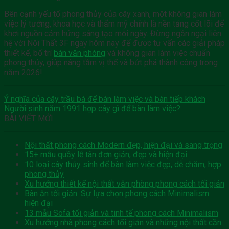
Bên cạnh yếu tố phong thủy của cây xanh, một không gian làm
việc lý tưởng, khoa học và thẩm mỹ chính là nền tảng cốt lõi để
khơi nguồn cảm hứng sáng tạo mỗi ngày. Đừng ngần ngại liên
hệ với Nội Thất 3F ngay hôm nay để được tư vấn các giải pháp
thiết kế, bố trí
bàn văn phòng
và không gian làm việc chuẩn
phong thủy, giúp nâng tầm vị thế và bứt phá thành công trong
năm 2026!
Ý nghĩa của cây trầu bà để bàn làm việc và bàn tiếp khách
Người sinh năm 1991 hợp cây gì để bàn làm việc?
BÀI VIẾT MỚI
Nội thất phong cách Modern đẹp, hiện đại và sang trọng
15+ mẫu quầy lễ tân đơn giản, đẹp và hiện đại
10 loại cây thủy sinh để bàn làm việc đẹp, dễ chăm, hợp
phong thủy
Xu hướng thiết kế nội thất văn phòng phong cách tối giản
Bàn ăn tối giản: Sự lựa chọn phong cách Minimalism
hiện đại
13 mẫu Sofa tối giản và tinh tế phong cách Minimalism
Xu hướng nhà phong cách tối giản và những nội thất cần