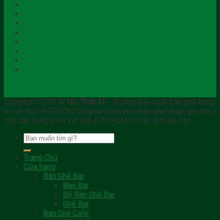
Bàn Ghế Cafe
Bàn Ghế Ăn
Bàn Ghế Văn Phòng
Bàn Ghế Khách Sạn
Bàn Ghế Quán Nhậu
Bàn Ghế Học Sinh
Bàn Ghế Sofa Gia Đình
Bàn Ghế Nhà Hàng – Quán Ăn
Copyright 2026 ©
Nội Thất 3F
- Xưởng sản xuất bàn ghế trang
trí nội thật ở TPHCM. Chuyên phân phối bàn ghế, nhận gia công
cho các công trình lớn nhỏ ở TPHCM và các tỉnh lân cận.
Tìm
kiếm:
Trang Chủ
Cửa hàng
Bàn Ghế Bar
Bàn Bar
Bộ Bàn Ghế Bar
Ghế Bar
Bàn Ghế Cafe