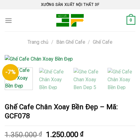
Skip
XƯỞNG SẢN XUẤT NỘI THẤT 3F
to
content
0
Trang chủ
/
Bàn Ghế Cafe
/
Ghế Cafe
-7%
Ghế Cafe Chân Xoay Bền Đẹp – Mã:
GCF078
Giá
Giá
1.350.000
₫
1.250.000
₫