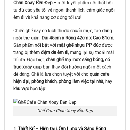
Chân Xoay Bền Đẹp
– một tuyệt phẩm nội thất hội
tụ đủ các yếu tố: vẻ ngoài thanh lịch, cảm giác ngồi
êm ái và khả năng cơ động tối ưu!
Chiếc ghế này có kích thước chuẩn mực, tạo dáng
ngồi thư giãn:
Dài 45cm x Rộng 42cm x Cao 81cm
.
Sản phẩm nổi bật với
mặt ghế nhựa PP đúc
được
trang bị thêm
đệm da êm ái
, mang lại sự thoải mái
tối đa. Đặc biệt,
chân ghế mạ inox sáng bóng, có
trục xoay
giúp bạn thay đổi hướng ngồi một cách
dễ dàng. Ghế là lựa chọn tuyệt vời cho
quán cafe
hiện đại, phòng khách, phòng làm việc tại nhà,
hay
khu vực học tập
!
Ghế Cafe Chân Xoay Bền Đẹp
1. Thiết Kế – Hiện Đại, Ôm Lưng và Sáng Bóng