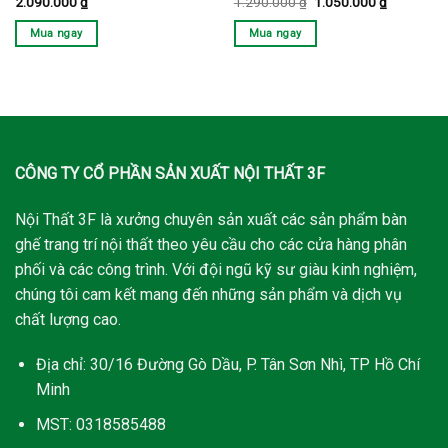
Giá
Giá
2.090.000
₫
1.290.000
₫
1.050.000
₫
gốc
hiện
là:
tại
Mua ngay
Mua ngay
1.290.000 ₫.
là:
1.050.000
CÔNG TY CỔ PHẦN SẢN XUẤT NỘI THẤT 3F
Nội Thất 3F là xưởng chuyên sản xuất các sản phẩm bàn
ghế trang trí nội thất theo yêu cầu cho các cửa hàng phân
phối và các công trình. Với đội ngũ kỹ sư giàu kinh nghiệm,
chúng tôi cam kết mang đến những sản phẩm và dịch vụ
chất lượng cao.
Địa chỉ: 30/16 Đường Gò Dầu, P. Tân Sơn Nhì, TP Hồ Chí
Minh
MST: 0318585488