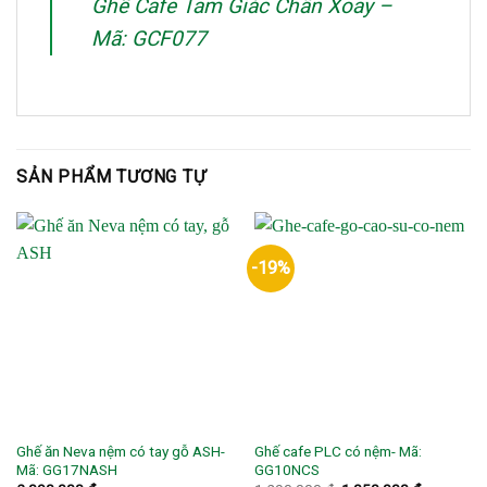
Ghế Cafe Tam Giác Chân Xoay –
Mã: GCF077
SẢN PHẨM TƯƠNG TỰ
-19%
Ghế ăn Neva nệm có tay gỗ ASH-
Ghế cafe PLC có nệm- Mã:
Mã: GG17NASH
GG10NCS