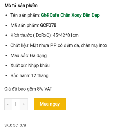
gốc
hiện
Mô tả sản phẩm
là:
tại
1.350.000 ₫.
là:
Tên sản phẩm:
Ghế Cafe Chân Xoay Bền Đẹp
1.250.000 ₫.
Mã sản phẩm:
GCF078
Kích thước ( DxRxC): 45*42*81cm
Chất liệu: Mặt nhựa PP có đệm da, chân mạ inox
Màu sắc: Đa dạng
Xuất xứ: Nhập khẩu
Bảo hành: 12 tháng
Giá đã bao gồm 8% VAT
Ghế Cafe Chân Xoay Bền Đẹp - Mã: GCF078 số lượng
Mua ngay
SKU:
GCF078