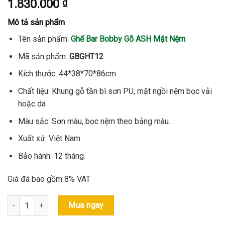
1.830.000
₫
Mô tả sản phẩm
Tên sản phẩm:
Ghế Bar Bobby Gỗ ASH Mặt Nệm
Mã sản phẩm:
GBGHT12
Kích thước: 44*38*70*86cm
Chất liệu: Khung gỗ tần bì sơn PU, mặt ngồi nệm bọc vải
hoặc da
Màu sắc: Sơn màu, bọc nệm theo bảng màu.
Xuất xứ: Việt Nam
Bảo hành: 12 tháng.
Giá đã bao gồm 8% VAT
Ghế Bar Bobby Gỗ ASH Mặt Nệm - Mã: GBGHT12 số lượng
Mua ngay