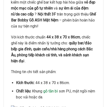
kiếm một chiếc ghế bar kết hợp hài hòa giữa
vẻ đẹp
mộc mạc của gỗ tự nhiên
và
sự êm ái của đệm
nỉ/da cao cấp
?
Nội thất 3F
trân trọng giới thiệu
Ghế
Bar Bobby Gỗ ASH Mặt Nệm
– phiên bản hoàn hảo
của sự tiện nghi!
Với kích thước chuẩn
44 x 38 x 70 x 86cm
, chiếc
ghế này là điểm nhấn lý tưởng cho:
quầy bar/đảo
bếp gia đình, quán cafe/nhà hàng phong cách Bắc
Âu, phòng tiếp khách cá tính, và sảnh khách sạn
hiện đại
.
Thông tin chi tiết sản phẩm:
Kích thước:
44 x 38 x 70 x 86cm.
Chất liệu:
Khung
gỗ tần bì
sơn PU, mặt ngồi nệm
bọc vải hoặc da.