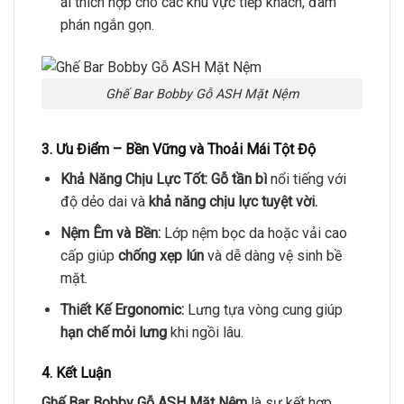
ái thích hợp cho các khu vực tiếp khách, đàm
phán ngắn gọn.
Ghế Bar Bobby Gỗ ASH Mặt Nệm
3. Ưu Điểm – Bền Vững và Thoải Mái Tột Độ
Khả Năng Chịu Lực Tốt:
Gỗ tần bì
nổi tiếng với
độ dẻo dai và
khả năng chịu lực tuyệt vời.
Nệm Êm và Bền:
Lớp nệm bọc da hoặc vải cao
cấp giúp
chống xẹp lún
và dễ dàng vệ sinh bề
mặt.
Thiết Kế Ergonomic:
Lưng tựa vòng cung giúp
hạn chế mỏi lưng
khi ngồi lâu.
4. Kết Luận
Ghế Bar Bobby Gỗ ASH Mặt Nệm
là sự kết hợp