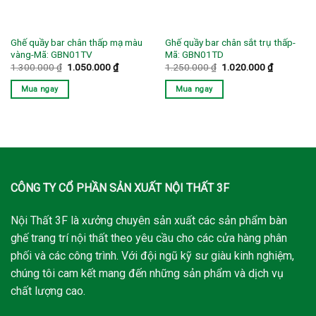
Ghế quầy bar chân thấp mạ màu
Ghế quầy bar chân sắt trụ thấp-
vàng-Mã: GBN01TV
Mã: GBN01TD
Giá
Giá
Giá
Giá
1.300.000
₫
1.050.000
₫
1.250.000
₫
1.020.000
₫
gốc
hiện
gốc
hiện
là:
tại
là:
tại
Mua ngay
Mua ngay
1.300.000 ₫.
là:
1.250.000 ₫.
là:
1.050.000 ₫.
1.020.000
CÔNG TY CỔ PHẦN SẢN XUẤT NỘI THẤT 3F
Nội Thất 3F là xưởng chuyên sản xuất các sản phẩm bàn
ghế trang trí nội thất theo yêu cầu cho các cửa hàng phân
phối và các công trình. Với đội ngũ kỹ sư giàu kinh nghiệm,
chúng tôi cam kết mang đến những sản phẩm và dịch vụ
chất lượng cao.