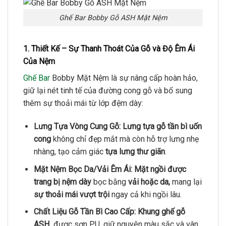
Ghế Bar Bobby Gỗ ASH Mặt Nệm
1. Thiết Kế – Sự Thanh Thoát Của Gỗ và Độ Êm Ái
Của Nệm
Ghế Bar
Bobby Mặt Nệm là sự nâng cấp hoàn hảo,
giữ lại nét tinh tế của đường cong gỗ và bổ sung
thêm sự thoải mái từ lớp đệm dày:
Lưng Tựa Vòng Cung Gỗ:
Lưng tựa gỗ tần bì uốn
cong
không chỉ đẹp mắt mà còn hỗ trợ lưng nhẹ
nhàng, tạo cảm giác
tựa lưng thư giãn
.
Mặt Nệm Bọc Da/Vải Êm Ái:
Mặt ngồi được
trang bị nệm dày
bọc bằng
vải hoặc da,
mang lại
sự thoải mái vượt trội
ngay cả khi ngồi lâu.
Chất Liệu Gỗ Tần Bì Cao Cấp:
Khung ghế gỗ
ASH
được sơn PU, giữ nguyên màu sắc và vân