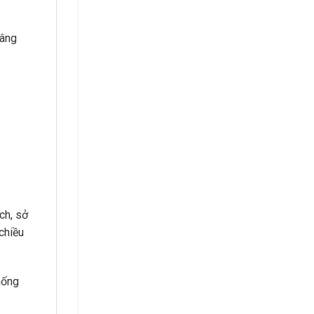
nâng
ch, sở
chiều
hống