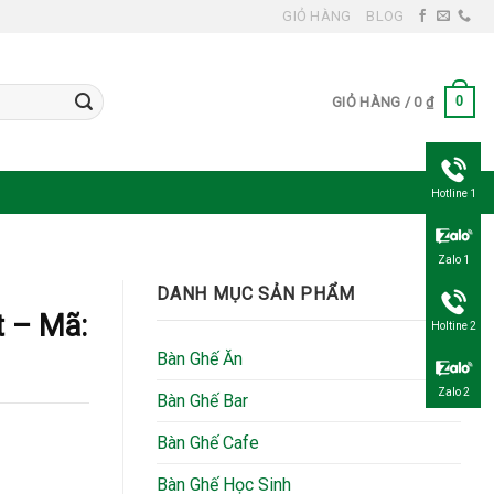
GIỎ HÀNG
BLOG
0
GIỎ HÀNG /
0
₫
Hotline 1
Zalo 1
DANH MỤC SẢN PHẨM
t – Mã:
Holtine 2
Bàn Ghế Ăn
Zalo 2
Bàn Ghế Bar
Bàn Ghế Cafe
Bàn Ghế Học Sinh