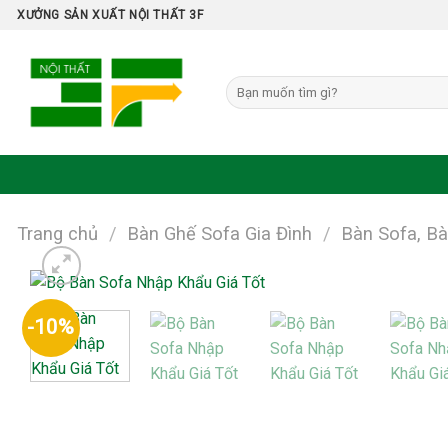
Skip
XƯỞNG SẢN XUẤT NỘI THẤT 3F
to
content
Tìm
kiếm:
Trang chủ
/
Bàn Ghế Sofa Gia Đình
/
Bàn Sofa, Bà
-10%