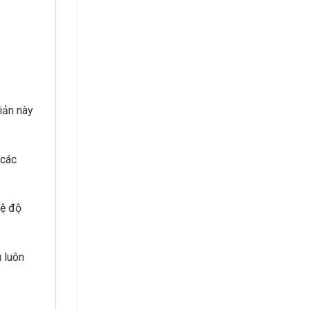
iản này
 các
vệ độ
 luôn