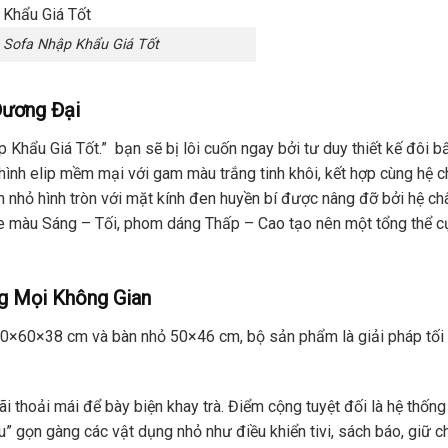
 Sofa Nhập Khẩu Giá Tốt
Đương Đại
Khẩu Giá Tốt.” bạn sẽ bị lôi cuốn ngay bởi tư duy thiết kế đôi b
ình elip mềm mại với gam màu trắng tinh khôi, kết hợp cùng hệ c
 nhỏ hình tròn với mặt kính đen huyền bí được nâng đỡ bởi hệ châ
ne màu Sáng – Tối, phom dáng Thấp – Cao tạo nên một tổng thể c
g Mọi Không Gian
0
×
60
×
38
cm
và bàn nhỏ
50
×
46
cm
, bộ sản phẩm là giải pháp tối
ãi thoải mái để bày biện khay trà. Điểm cộng tuyệt đối là hệ thống
” gọn gàng các vật dụng nhỏ như điều khiển tivi, sách báo, giữ c