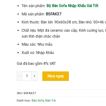
4.990.000 ₫.
là:
Tên sản phẩm:
Bộ Bàn Sofa Nhập Khẩu Giá Tốt
4.500.000 ₫
Mã sản phẩm:
BSFAK37
Kích thước: Bàn lớn: 90x60x38 cm, Bàn nhỏ: 50×46
Chất liệu: Mặt đá ceramic cao cấp, Kính cường lực,
sơn tĩnh điện chắc chắn
Màu sắc: Như mẫu
Xuất xứ: Nhập Khẩu
Giá đã bao gồm 8% VAT
Bộ Bàn Sofa Nhập Khẩu Giá Tốt - Mã: BSFAK37 số lượng
Mua ngay
SKU:
BSFAK37
Danh mục:
Bàn Sofa, Bàn Trà