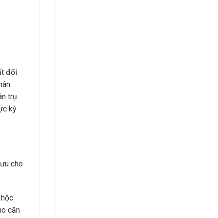
ất đối
hân
n trụ
ực kỳ
 ưu cho
 hộc
ho căn