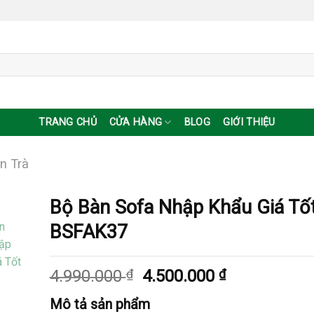
TRANG CHỦ
CỬA HÀNG
BLOG
GIỚI THIỆU
n Trà
Bộ Bàn Sofa Nhập Khẩu Giá Tố
BSFAK37
Giá
Giá
4.990.000
₫
4.500.000
₫
gốc
hiện
Mô tả sản phẩm
là:
tại