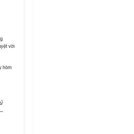
ng
uyệt vời
ay hôm
ủ
 –