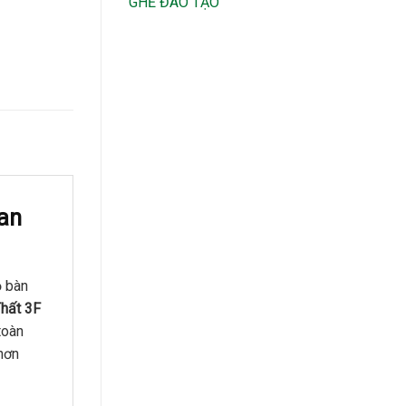
GHẾ ĐÀO TẠO
an
ộ bàn
hất 3F
toàn
hơn