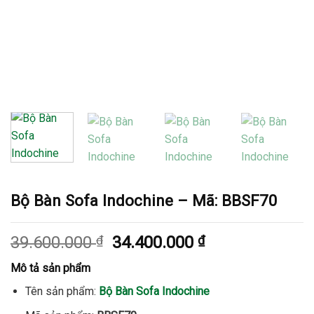
Bộ Bàn Sofa Indochine – Mã: BBSF70
Giá
Giá
39.600.000
₫
34.400.000
₫
gốc
hiện
Mô tả sản phẩm
là:
tại
39.600.000 ₫.
là:
Tên sản phẩm:
Bộ Bàn Sofa Indochine
34.400.000 ₫.