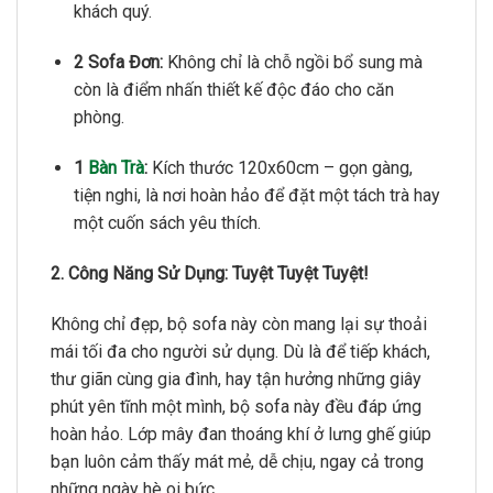
khách quý.
2 Sofa Đơn:
Không chỉ là chỗ ngồi bổ sung mà
còn là điểm nhấn thiết kế độc đáo cho căn
phòng.
1
Bàn Trà
:
Kích thước 120x60cm – gọn gàng,
tiện nghi,
là nơi hoàn hảo để đặt một tách trà hay
một cuốn sách yêu thích.
2. Công Năng Sử Dụng: Tuyệt Tuyệt Tuyệt!
Không chỉ đẹp,
bộ sofa này còn mang lại sự thoải
mái tối đa cho người sử dụng.
Dù là để tiếp khách,
thư giãn cùng gia đình,
hay tận hưởng những giây
phút yên tĩnh một mình,
bộ sofa này đều đáp ứng
hoàn hảo.
Lớp mây đan thoáng khí ở lưng ghế giúp
bạn luôn cảm thấy mát mẻ,
dễ chịu,
ngay cả trong
những ngày hè oi bức.