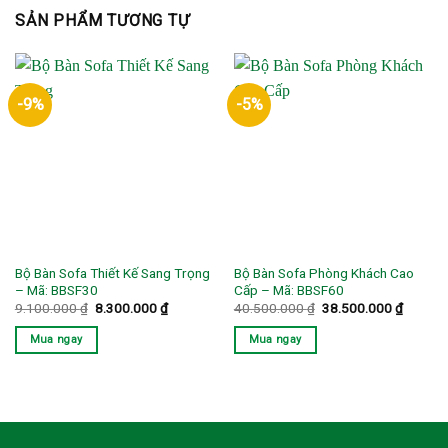
SẢN PHẨM TƯƠNG TỰ
-9%
-5%
Bộ Bàn Sofa Thiết Kế Sang Trọng
Bộ Bàn Sofa Phòng Khách Cao
– Mã: BBSF30
Cấp – Mã: BBSF60
Giá
Giá
Giá
Giá
9.100.000
₫
8.300.000
₫
40.500.000
₫
38.500.000
₫
gốc
hiện
gốc
hiện
là:
tại
là:
tại
Mua ngay
Mua ngay
9.100.000 ₫.
là:
40.500.000 ₫.
là:
8.300.000 ₫.
38.500.