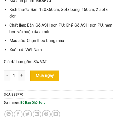
Mã sản phẩm:
BBSF70
Kích thước: Bàn: 120X60cm, Sofa băng: 160cm, 2 sofa
đơn
Chất liệu: Bàn: Gỗ ASH sơn PU; Ghế: Gỗ ASH sơn PU, nệm
bọc vải hoặc da simili.
Màu sắc: Chọn theo bảng màu
Xuất xứ: Việt Nam
Giá đã bao gồm 8% VAT
Bộ Bàn Sofa Indochine - Mã: BBSF70 số lượng
Mua ngay
SKU:
BBSF70
Danh mục:
Bộ Bàn Ghế Sofa