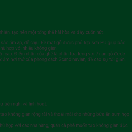
 nhiên, tạo nên một tổng thể hài hòa và đầy cuốn hút.
u sắc ấm áp, dễ chịu. Bề mặt gỗ được phủ lớp sơn PU giúp bảo
hù hợp với nhiều không gian.
n cao. Điểm nhấn của ghế là phần tựa lưng với 7 nan gỗ được
 đậm hơi thở của phong cách Scandinavian, đề cao sự tối giản,
 tiện nghi và linh hoạt.
, tạo không gian rộng rãi và thoải mái cho những bữa ăn sum họp
t phù hợp với các nhà hàng, quán cà phê muốn tạo không gian độc