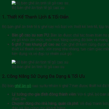
Bộ bàn ghế ăn tinh tế gỗ cao su
1. Thiết Kế Thanh Lịch & Tối Giản
Bộ bàn ghế ăn tinh tế 6 ghế này nổi bật với thiết kế tinh tế, tập
Bàn gỗ cao su sơn PU:
Bàn ăn được chế tác hoàn toàn từ g
vệ gỗ khỏi ẩm mốc, mối mọt, tăng cường độ bền và mang lạ
6 ghế 7 nan khung gỗ cao su:
Các ghế đi kèm cũng được là
thiết kế thanh mảnh, uốn cong nhẹ nhàng, tạo cảm giác mề
tiện dụng và vẻ đẹp tự nhiên của gỗ.
Bộ bàn ghế ăn tinh tế gỗ cao su
2. Công Năng Sử Dụng Đa Dạng & Tối Ưu
Bộ bàn
ghế ăn gỗ
cao su tự nhiên 6 ghế 7 nan được thiết kế để t
Lý tưởng cho gia đình đông thành viên:
Với 6 ghế, bộ bàn ă
đầm ấm.
Chuyên dùng cho nhà hàng, quán cà phê:
Vẻ đẹp thanh lịch
đáo và ấm cúng cho khách hàng.