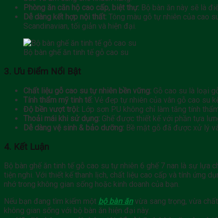
Phòng ăn căn hộ cao cấp, biệt thự:
Bộ bàn ăn này sẽ là điể
Dễ dàng kết hợp nội thất:
Tông màu gỗ tự nhiên của cao su 
Scandinavian, tối giản và hiện đại.
Bộ bàn ghế ăn tinh tế gỗ cao su
3. Ưu Điểm Nổi Bật
Chất liệu gỗ cao su tự nhiên bền vững:
Gỗ cao su là loại g
Tính thẩm mỹ tinh tế:
Vẻ đẹp tự nhiên của vân gỗ cao su kế
Độ bền vượt trội:
Lớp sơn PU không chỉ làm tăng tính thẩm
Thoải mái khi sử dụng:
Ghế được thiết kế với phần tựa lưng
Dễ dàng vệ sinh & bảo dưỡng:
Bề mặt gỗ đã được xử lý và 
4. Kết Luận
Bộ bàn ghế ăn tinh tế gỗ cao su tự nhiên 6 ghế 7 nan là sự lựa
tiện nghi. Với thiết kế thanh lịch, chất liệu cao cấp và tính ứ
nhớ trong không gian sống hoặc kinh doanh của bạn.
Nếu bạn đang tìm kiếm một
bộ bàn ăn
vừa sang trọng, vừa chất,
không gian sống với bộ bàn ăn hiện đại này.