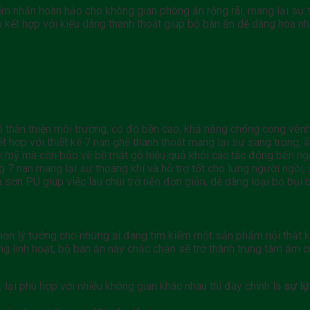
m nhấn hoàn hảo cho không gian phòng ăn rộng rãi, mang lại sự ti
kết hợp với kiểu dáng thanh thoát giúp bộ bàn ăn dễ dàng hòa nhậ
ỗ thân thiện môi trường, có độ bền cao, khả năng chống cong vênh
t hợp với thiết kế 7 nan ghế thanh thoát mang lại sự sang trọng,
 mỹ mà còn bảo vệ bề mặt gỗ hiệu quả khỏi các tác động bên ngoà
 7 nan mang lại sự thoáng khí và hỗ trợ tốt cho lưng người ngồi,
sơn PU giúp việc lau chùi trở nên đơn giản, dễ dàng loại bỏ bụi 
 chọn lý tưởng cho những ai đang tìm kiếm một sản phẩm nội thất 
ng dụng linh hoạt, bộ bàn ăn này chắc chắn sẽ trở thành trung tâ
 lại phù hợp với nhiều không gian khác nhau thì đây chính là
sự lự