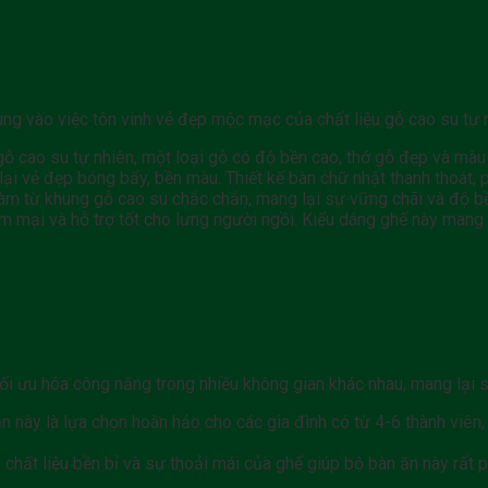
 trung vào việc tôn vinh vẻ đẹp mộc mạc của chất liệu gỗ cao su tự
ỗ cao su tự nhiên, một loại gỗ có độ bền cao, thớ gỗ đẹp và mà
i vẻ đẹp bóng bẩy, bền màu. Thiết kế bàn chữ nhật thanh thoát, p
m từ khung gỗ cao su chắc chắn, mang lại sự vững chãi và độ bề
m mại và hỗ trợ tốt cho lưng người ngồi. Kiểu dáng ghế này mang
ối ưu hóa công năng trong nhiều không gian khác nhau, mang lại sự
n này là lựa chọn hoàn hảo cho các gia đình có từ 4-6 thành viên
, chất liệu bền bỉ và sự thoải mái của ghế giúp bộ bàn ăn này rấ