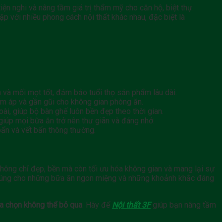
ện nghi và nâng tầm giá trị thẩm mỹ cho căn hộ, biệt thự.
p với nhiều phong cách nội thất khác nhau, đặc biệt là
 và mối mọt tốt, đảm bảo tuổi thọ sản phẩm lâu dài.
 ấm áp và gần gũi cho không gian phòng ăn.
i, giúp bộ bàn ghế luôn bền đẹp theo thời gian.
 giúp mọi bữa ăn trở nên thư giãn và đáng nhớ.
bẩn và vết bẩn thông thường.
không chỉ đẹp, bền mà còn tối ưu hóa không gian và mang lại sự
m ấm cúng cho những bữa ăn ngon miệng và những khoảnh khắc đáng
a chọn không thể bỏ qua
. Hãy để
Nội thất 3F
giúp bạn nâng tầm