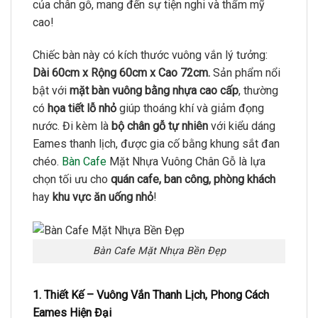
của chân gỗ, mang đến sự tiện nghi và thẩm mỹ
cao!
Chiếc bàn này có kích thước vuông vắn lý tưởng:
Dài 60cm x Rộng 60cm x Cao 72cm.
Sản phẩm nổi
bật với
mặt bàn vuông bằng nhựa cao cấp
, thường
có
họa tiết lỗ nhỏ
giúp thoáng khí và giảm đọng
nước. Đi kèm là
bộ chân gỗ tự nhiên
với kiểu dáng
Eames thanh lịch, được gia cố bằng khung sắt đan
chéo.
Bàn Cafe
Mặt Nhựa Vuông Chân Gỗ là lựa
chọn tối ưu cho
quán cafe, ban công, phòng khách
hay
khu vực ăn uống nhỏ
!
Bàn Cafe Mặt Nhựa Bền Đẹp
1. Thiết Kế – Vuông Vắn Thanh Lịch, Phong Cách
Eames Hiện Đại