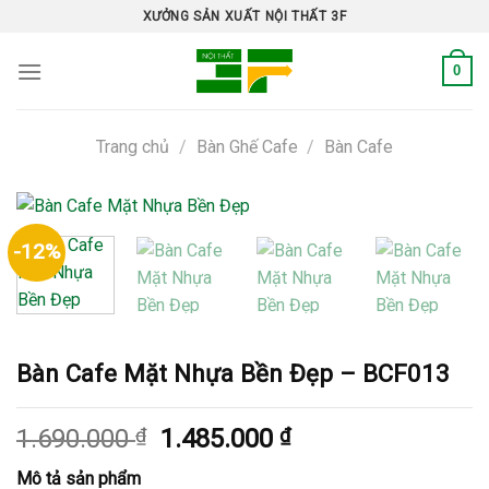
Skip
XƯỞNG SẢN XUẤT NỘI THẤT 3F
to
content
0
Trang chủ
/
Bàn Ghế Cafe
/
Bàn Cafe
-12%
Bàn Cafe Mặt Nhựa Bền Đẹp – BCF013
Giá
Giá
1.690.000
₫
1.485.000
₫
gốc
hiện
Mô tả sản phẩm