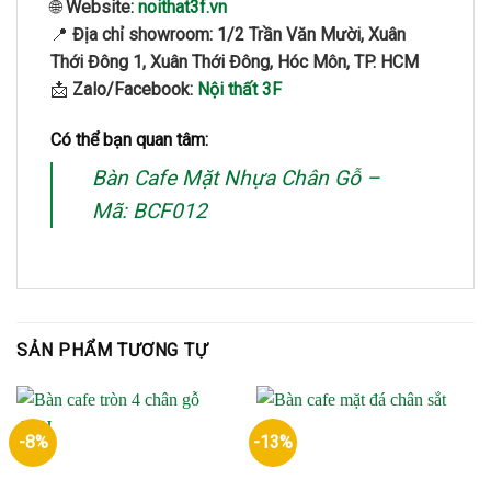
🌐
Website:
noithat3f.vn
📍
Địa chỉ showroom:
1/2 Trần Văn Mười, Xuân
Thới Đông 1, Xuân Thới Đông, Hóc Môn, TP. HCM
📩
Zalo/Facebook:
Nội thất 3F
Có thể bạn quan tâm:
Bàn Cafe Mặt Nhựa Chân Gỗ –
Mã: BCF012
SẢN PHẨM TƯƠNG TỰ
-8%
-13%