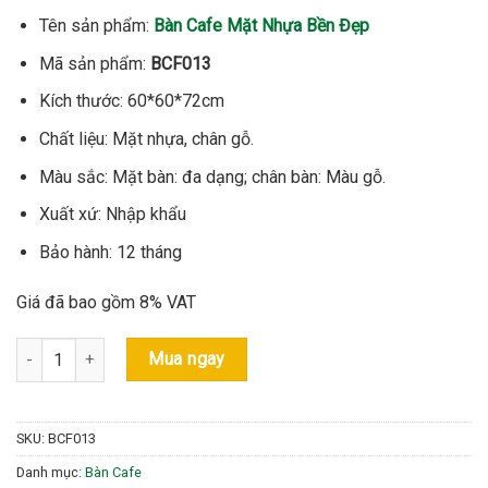
là:
tại
1.690.000 ₫.
là:
Tên sản phẩm:
Bàn Cafe Mặt Nhựa Bền Đẹp
1.485.000 ₫.
Mã sản phẩm:
BCF013
Kích thước: 60*60*72cm
Chất liệu: Mặt nhựa, chân gỗ.
Màu sắc: Mặt bàn: đa dạng; chân bàn: Màu gỗ.
Xuất xứ: Nhập khẩu
Bảo hành: 12 tháng
Giá đã bao gồm 8% VAT
Bàn Cafe Mặt Nhựa Bền Đẹp - BCF013 số lượng
Mua ngay
SKU:
BCF013
Danh mục:
Bàn Cafe