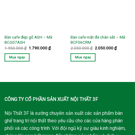
Bàn cafe đẹp gỗ ASH – Mã:
Bàn cafe mặt đá chân sắt – Mã:
BCG07ASH
BCF06CRM
Giá
Giá
Giá
Giá
1.950.000
₫
1.790.000
₫
2.350.000
₫
2.050.000
₫
gốc
hiện
gốc
hiện
là:
tại
là:
tại
Mua ngay
Mua ngay
1.950.000 ₫.
là:
2.350.000 ₫.
là:
1.790.000 ₫.
2.050.000
CÔNG TY CỔ PHẦN SẢN XUẤT NỘI THẤT 3F
Nội Thất 3F là xưởng chuyên sản xuất các sản phẩm bàn
ghế trang trí nội thất theo yêu cầu cho các cửa hàng phân
phối và các công trình. Với đội ngũ kỹ sư giàu kinh nghiệm,