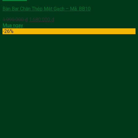
Bàn Bar Chân Thép Mặt Gạch – Mã: BB10
Giá
Giá
1.990.000
₫
1.680.000
₫
gốc
hiện
Mua ngay
là:
tại
-26%
1.990.000 ₫.
là:
1.680.000 ₫.