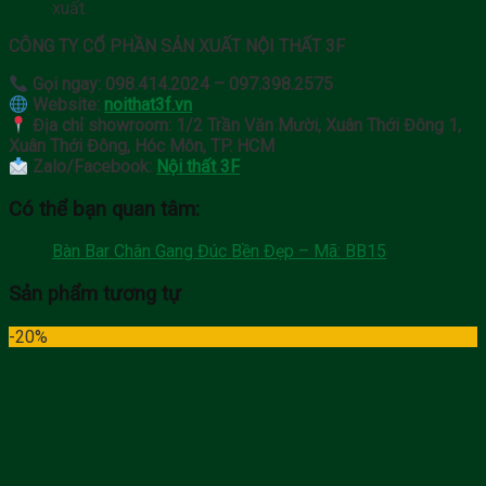
xuất.
CÔNG TY CỔ PHẦN SẢN XUẤT NỘI THẤT 3F
Gọi ngay:
098.414.2024 – 097.398.2575
Website:
noithat3f.vn
Địa chỉ showroom:
1/2 Trần Văn Mười, Xuân Thới Đông 1,
Xuân Thới Đông, Hóc Môn, TP. HCM
Zalo/Facebook:
Nội thất 3F
Có thể bạn quan tâm:
Bàn Bar Chân Gang Đúc Bền Đẹp – Mã: BB15
Sản phẩm tương tự
-20%