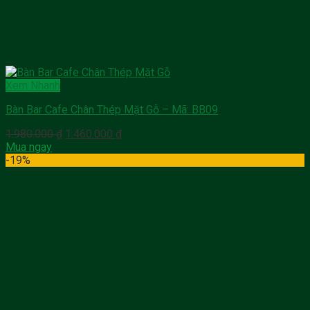
Xem Nhanh
Bàn Bar Cafe Chân Thép Mặt Gỗ – Mã: BB09
Giá
Giá
1.980.000
₫
1.460.000
₫
gốc
hiện
Mua ngay
là:
tại
-19%
1.980.000 ₫.
là:
1.460.000 ₫.