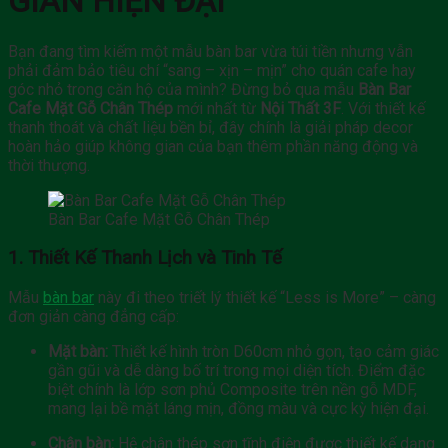
GIAN HIỆN ĐẠI
Bạn đang tìm kiếm một mẫu bàn bar vừa túi tiền nhưng vẫn
phải đảm bảo tiêu chí “sang – xịn – mịn” cho quán cafe hay
góc nhỏ trong căn hộ của mình? Đừng bỏ qua mẫu
Bàn Bar
Cafe Mặt Gỗ Chân Thép
mới nhất từ
Nội Thất 3F
. Với thiết kế
thanh thoát và chất liệu bền bỉ, đây chính là giải pháp decor
hoàn hảo giúp không gian của bạn thêm phần năng động và
thời thượng.
Bàn Bar Cafe Mặt Gỗ Chân Thép
1. Thiết Kế Thanh Lịch và Tinh Tế
Mẫu
bàn bar
này đi theo triết lý thiết kế “Less is More” – càng
đơn giản càng đẳng cấp:
Mặt bàn:
Thiết kế hình tròn
D60cm
nhỏ gọn, tạo cảm giác
gần gũi và dễ dàng bố trí trong mọi diện tích. Điểm đặc
biệt chính là lớp sơn phủ Composite trên nền gỗ MDF,
mang lại bề mặt láng mịn, đồng màu và cực kỳ hiện đại.
Chân bàn:
Hệ chân thép sơn tĩnh điện được thiết kế dạng