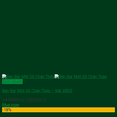
Xem Nhanh
Bàn Bar Mặt Gỗ Chân Thép – Mã: BB02
Giá
Giá
1.870.000
₫
1.380.000
₫
gốc
hiện
Mua ngay
là:
tại
-18%
1.870.000 ₫.
là: