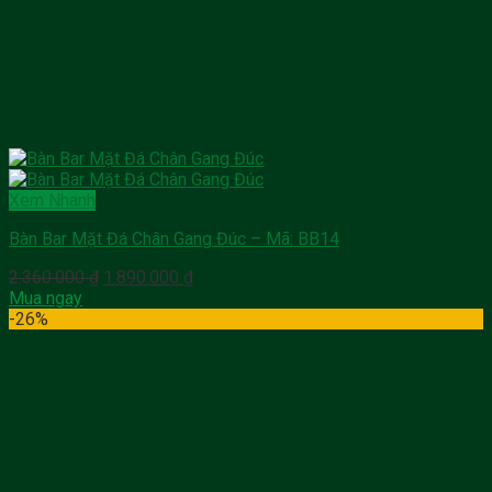
Xem Nhanh
Bàn Bar Mặt Đá Chân Gang Đúc – Mã: BB14
Giá
Giá
2.360.000
₫
1.890.000
₫
gốc
hiện
Mua ngay
là:
tại
-26%
2.360.000 ₫.
là:
1.890.000 ₫.