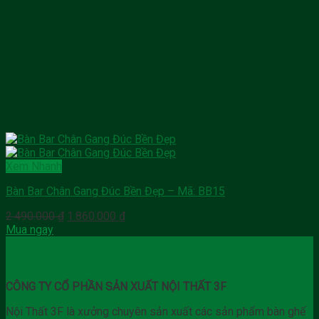
Xem Nhanh
Bàn Bar Chân Gang Đúc Bền Đẹp – Mã: BB15
Giá
Giá
2.490.000
₫
1.860.000
₫
gốc
hiện
Mua ngay
là:
tại
2.490.000 ₫.
là:
1.860.000 ₫.
CÔNG TY CỔ PHẦN SẢN XUẤT NỘI THẤT 3F
Nội Thất 3F là xưởng chuyên sản xuất các sản phẩm bàn ghế