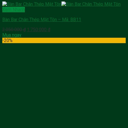
Xem Nhanh
Bàn Bar Chân Thép Mặt Tôn – Mã: BB11
Giá
Giá
2.050.000
₫
1.750.000
₫
gốc
hiện
Mua ngay
là:
tại
-20%
2.050.000 ₫.
là:
1.750.000 ₫.