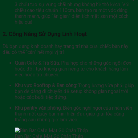
3 chấu tạo sự vững chãi nhưng không hề thô kệch. Với
chiều cao tiêu chuẩn
110cm
, bàn tạo ra một vóc dáng
thanh mảnh, giúp “ăn gian” diện tích mặt sàn một cách
hiệu quả.
2. Công Năng Sử Dụng Linh Hoạt
Dù bạn đang kinh doanh hay trang trí nhà cửa, chiếc bàn này
đều có thể “cân” hết mọi vị trí:
Quán Cafe & Trà Sữa:
Phù hợp cho những góc ngồi đơn
hoặc đôi, tạo không gian riêng tư cho khách hàng làm
việc hoặc trò chuyện.
Khu vực Rooftop & Ban công:
Trọng lượng vừa phải giúp
bạn dễ dàng di chuyển để setup không gian ngoài trời
hoặc các buổi tiệc đứng.
Khu pantry văn phòng:
Biến góc nghỉ ngơi của nhân viên
thành một quầy bar mini hiện đại, giúp giải tỏa căng
thẳng sau những giờ làm việc.
Bàn Bar Cafe Mặt Gỗ Chân Thép