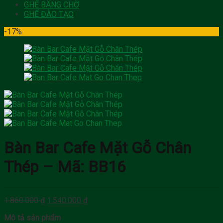
GHẾ BĂNG CHỜ
GHẾ ĐÀO TẠO
-17%
Bàn Bar Cafe Mặt Gỗ Chân
Thép – Mã: BB16
Giá
Giá
1.860.000
₫
1.540.000
₫
gốc
hiện
Mô tả sản phẩm
là:
tại