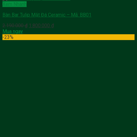
Xem Nhanh
Bàn Bar Tulip Mặt Đá Ceramic – Mã: BB01
Giá
Giá
2.190.000
₫
1.800.000
₫
gốc
hiện
Mua ngay
là:
tại
-23%
2.190.000 ₫.
là:
1.800.000 ₫.