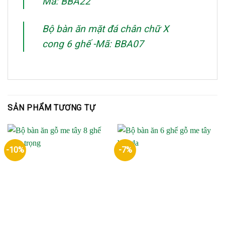
Mã: BBA22
Bộ bàn ăn mặt đá chân chữ X
cong 6 ghế -Mã: BBA07
SẢN PHẨM TƯƠNG TỰ
-10%
-7%