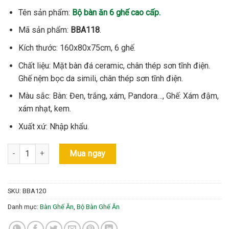
là:
tại
11.000.000 ₫.
là:
Tên sản phẩm:
Bộ bàn ăn 6 ghế cao cấp.
9.900.000 ₫.
Mã sản phẩm:
BBA118
.
Kích thước: 160x80x75cm, 6 ghế.
Chất liệu: Mặt bàn đá ceramic, chân thép sơn tĩnh điện.
Ghế nệm bọc da simili, chân thép sơn tĩnh điện.
Màu sắc: Bàn: Đen, trắng, xám, Pandora…, Ghế: Xám đậm,
xám nhạt, kem.
Xuất xứ: Nhập khẩu.
Bộ bàn ăn 6 ghế cao cấp-Mã: BBA120 số lượng
Mua ngay
SKU:
BBA120
Danh mục:
Bàn Ghế Ăn
,
Bộ Bàn Ghế Ăn