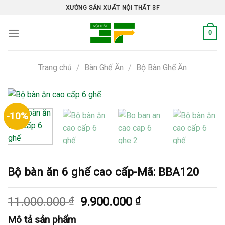
Skip
XƯỞNG SẢN XUẤT NỘI THẤT 3F
to
content
0
Trang chủ
/
Bàn Ghế Ăn
/
Bộ Bàn Ghế Ăn
-10%
Bộ bàn ăn 6 ghế cao cấp-Mã: BBA120
Giá
Giá
11.000.000
₫
9.900.000
₫
gốc
hiện
Mô tả sản phẩm