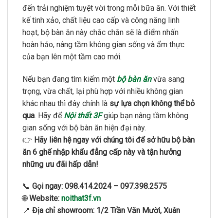
đến trải nghiệm tuyệt vời trong mỗi bữa ăn. Với thiết
kế tinh xảo, chất liệu cao cấp và công năng linh
hoạt, bộ bàn ăn này chắc chắn sẽ là điểm nhấn
hoàn hảo, nâng tầm không gian sống và ẩm thực
của bạn lên một tầm cao mới.
Nếu bạn đang tìm kiếm một
bộ bàn ăn
vừa sang
trọng, vừa chất, lại phù hợp với nhiều không gian
khác nhau thì đây chính là
sự lựa chọn không thể bỏ
qua
. Hãy để
Nội thất 3F
giúp bạn nâng tầm không
gian sống với bộ bàn ăn hiện đại này.
👉
Hãy liên hệ ngay với chúng tôi để sở hữu bộ bàn
ăn 6 ghế nhập khẩu đẳng cấp này và tận hưởng
những ưu đãi hấp dẫn!
📞
Gọi ngay:
098.414.2024 – 097.398.2575
🌐
Website:
noithat3f.vn
📍
Địa chỉ showroom:
1/2 Trần Văn Mười, Xuân