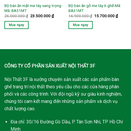
Bộ bàn ăn mặt me tây sang trọng-
Bộ bàn ăn gỗ me tây 6 ghế-Mã:
Mã: BA51MT
BA31MT
Giá
Giá
Giá
Giá
26.000.000
₫
23.500.000
₫
16.900.000
₫
15.700.000
₫
gốc
hiện
gốc
hiện
là:
tại
là:
tại
Mua ngay
Mua ngay
26.000.000 ₫.
là:
16.900.000 ₫.
là:
23.500.000 ₫.
15.700.
CÔNG TY CỔ PHẦN SẢN XUẤT NỘI THẤT 3F
Nội Thất 3F là xưởng chuyên sản xuất các sản phẩm bàn
ghế trang trí nội thất theo yêu cầu cho các cửa hàng phân
phối và các công trình. Với đội ngũ kỹ sư giàu kinh nghiệm,
chúng tôi cam kết mang đến những sản phẩm và dịch vụ
chất lượng cao.
Địa chỉ: 30/16 Đường Gò Dầu, P. Tân Sơn Nhì, TP Hồ Chí
Minh